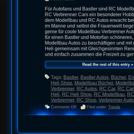
Für Autofans und Bastler sind RC Modell
RC Verbrenner Cars ein besonderer Hobby
dem Modellbau und RC Autos erwacht bei
im Manne und selbst die Frauenwelt begeis
gerne für coole Modellbau Verbrenner Aut
für einen Bastler und Motorfan schöneres, 
Modellbau Autos zu beschäftigen und mit
Heli gemeinsam mit Gleichgesinnten Ren
und einfach zusammen die Freizeit zu ge
Read the rest of this entry »
Tags:
Bastler
,
Bastler Autos
,
Bücher
,
Ei
Heli Shop
,
Modellbau Bücher
,
Modellb
Verbrenner
,
RC Autos
,
RC Car
,
RC Car
Heli
,
RC Heli Shop
,
RC Modellbau
,
RC
Verbrenner
,
RC Shop
,
Verbrenner Auto
Comments Off
Filed under:
Trends