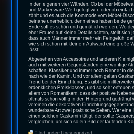
in den eigenen vier Wänden. Ob bei der Möbelwah
und Markenware Wert gelegt wird oder ob einfach 
zählt und es auch die Kommode vom Möbel-Discoun
beinahe unerheblich, denn eines haben beide g
Ende soll es schön und gemütlich werden. Wo de
eher Frauen auf kleine Details achten, stellt sich 
dass auch Männer immer mehr ein Feingefühl dafü
wie sich schon mit kleinem Aufwand eine große W
lässt.
Abgesehen von Accessoires und anderen Kleinig
auch mit weiteren Gegenständen eine wohlige A
schaffen. Klassiker und immer noch Renner in di
nach wie der Kamin. Und vor allem gelten Gaska
Trend bei der Einrichtung. Es gibt sie mittlerweile 
erdenklichen Preisklassen, und so sehr erfreuen 
allem von Romantikern, dass der positive Nebene
oftmals schon völlig in den Hintergrund gedrängt 
vereinen die dekorativen Einrichtungsgegenständ
wunderbare Art zwei praktische Seiten. Wer eine In
einen solchen Gaskamin tätigt, der sollte Gasprei
vergleichen, um sich so ein Bild der laufenden K
Filed under:
Uncategorized