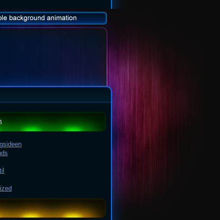
n
ngsideen
nds
il
ized