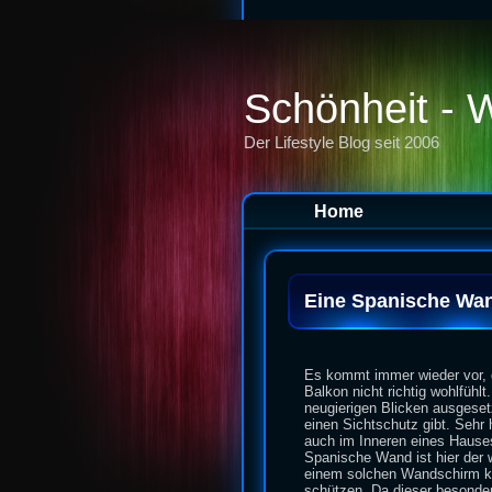
Schönheit - 
Der Lifestyle Blog seit 2006
Home
Eine Spanische Wan
Es kommt immer wieder vor, 
Balkon nicht richtig wohlfühl
neugierigen Blicken ausgesetzt
einen Sichtschutz gibt. Seh
auch im Inneren eines Haus
Spanische Wand ist hier der
einem solchen Wandschirm ka
schützen. Da dieser besondere