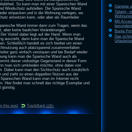
Beliebtheit. So kann man mit einer Spanischen Wand
Gängige u
 und Windschutz aufstellen. Die Spanische Wand
Tatami - e
ieder einpacken und in die Wohnung verlegen, wo
Wohnungse
hutz einsetzen kann, oder aber als Raumteiler.
Mit Acces
Spanische Wand immer dann zum Tragen, wenn das
besondere
t, aber keine baulichen Veränderungen
Bunte Pri
er Vorteil dabei liegt auf der Hand. Wenn man
Das richt
ng auszieht, dann kann man die Spanische Wand
Urlaubsta
en. Schließlich handelt es sich hierbei um einen
chtnutzung auch platzsparend zusammenfalten
teiler ganz einfach verstauen und bei Bedarf wieder
hnung kann man die Spanische Wand auch als
ommt dieser vielseitige Gegenstand in dieser Form
nn man sich umkleiden möchte, ohne dabei von
n. Dabei kann man den Sichtschutz auch zusätzlich
n und zieht so einen doppelten Nutzen aus der
 Spanischen Wand kann man im Internet recht
en. Hier findet man schnell das richtige Exemplar und
 günstig.
 this post
TrackBack
URI