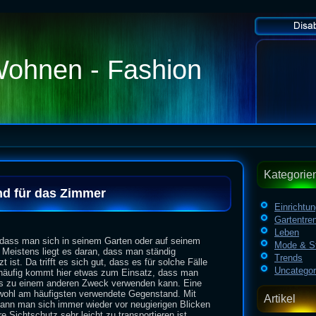
Wohnen - Fashion
Kategorie
d für das Zimmer
Einrichtu
Gartentre
Leben
dass man sich in seinem Garten oder auf seinem
Mode & St
t. Meistens liegt es daran, dass man ständig
Trends
 ist. Da trifft es sich gut, dass es für solche Fälle
Uncategor
r häufig kommt hier etwas zum Einsatz, dass man
es zu einem anderen Zweck verwenden kann. Eine
 wohl am häufigsten verwendete Gegenstand. Mit
Artikel
nn man sich immer wieder vor neugierigen Blicken
 Sichtschutz sehr leicht zu transportieren ist,